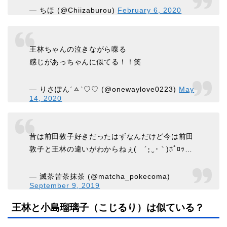
— ちほ (@Chiizaburou)
February 6, 2020
王林ちゃんの泣きながら喋る
感じがあっちゃんに似てる！！笑
— りさぽんˊㅿˋ♡♡ (@onewaylove0223)
May
14, 2020
昔は前田敦子好きだったはずなんだけど今は前田
敦子と王林の違いがわからねぇ( ´･̥‿･｀)ﾎﾟﾛｯ…
— 滅茶苦茶抹茶 (@matcha_pokecoma)
September 9, 2019
王林と小島瑠璃子（こじるり）は似ている？