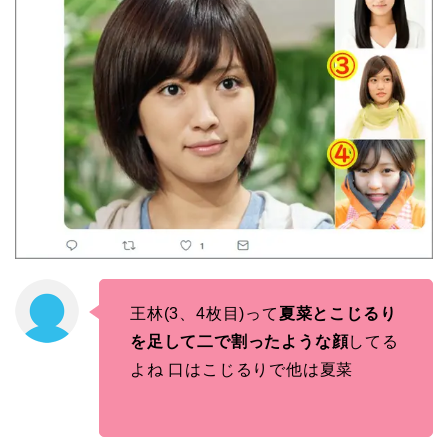
王林(3、4枚目)って
夏菜とこじるり
を足して二で割ったような顔
してる
よね 口はこじるりで他は夏菜