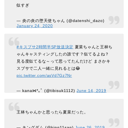
似すぎ
— 炎の炎の堕天使ちゃん (@datenshi_dazo)
January 24, 2020
#キスブサ2時間半SP放送決定
夏菜ちゃんと王林ち
ゃんキャスティングしたの誰です？似てるよね？
見る度似てるな～って思ってたんだけど まさかキ
スブサで二人一緒に見れるとは😂
pic.twitter.com/asVd7Gz7Nr
— kana⋈*｡ﾟ (@tibisuk1112)
June 14, 2019
王林ちゃんかと思ったら夏菜だった。
— キングダム (@king11san)
June 26, 2019