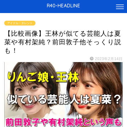
R40-HEADLINE
アイドル・タレント
【比較画像】王林が似てる芸能人は夏
菜や有村架純？前田敦子他そっくり説
も！
2023年2月14日