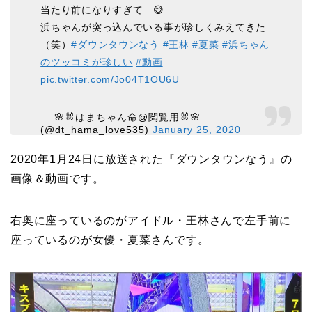
当たり前になりすぎて…😅
浜ちゃんが突っ込んでいる事が珍しくみえてきた
（笑）
#ダウンタウンなう
#王林
#夏菜
#浜ちゃん
のツッコミが珍しい
#動画
pic.twitter.com/Jo04T1OU6U
— 🌸🐰はまちゃん命@閲覧用🐰🌸
(@dt_hama_love535)
January 25, 2020
2020年1月24日に放送された『ダウンタウンなう』の
画像＆動画です。
右奥に座っているのがアイドル・王林さんで左手前に
座っているのが女優・夏菜さんです。