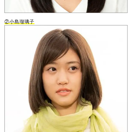
②小島瑠璃子