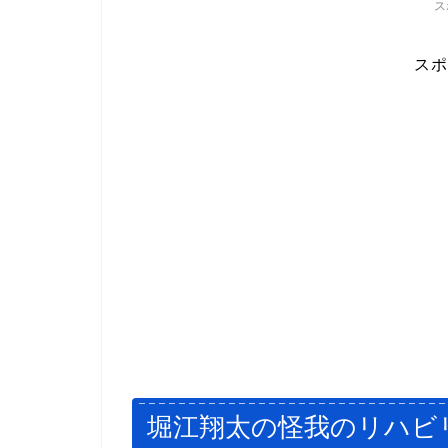
ス
スポ
堀江翔太の怪我のリハビ