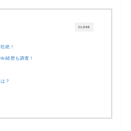
CLOSE
が壮絶！
iki経歴も調査！
まは？