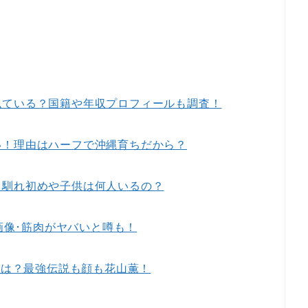
似ている？国籍や年収プロフィールも調査！
い！理由はハーフで沖縄育ちだから？
！馴れ初めや子供は何人いるの？
？画像･筋肉がヤバいと噂も！
iは？最強伝説も顔も花山薫！