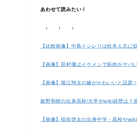
あわせて読みたい！
↓ ↓ ↓
【比較画像】中島イシレリは松本人志に
【画像】田村優はイケメンで筋肉がヤバ
【画像】堀江翔太の嫁がかわいいと話題
姫野和樹の出身高校/大学やwiki経歴は
【画像】稲垣啓太の出身中学・高校やwik