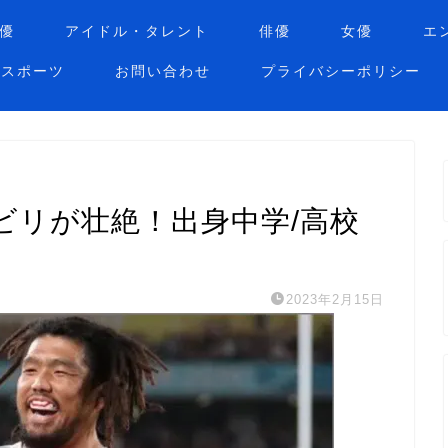
優
アイドル・タレント
俳優
女優
エ
スポーツ
お問い合わせ
プライバシーポリシー
ビリが壮絶！出身中学/高校
2023年2月15日