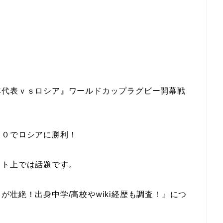
本代表ｖｓロシア』ワールドカップラグビー開幕戦
１０でロシアに勝利！
ット上では話題です。
壮絶！出身中学/高校やwiki経歴も調査！』につ