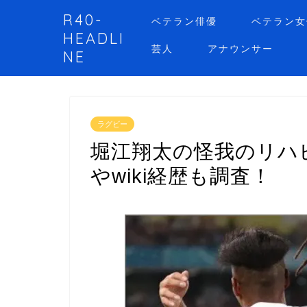
R40-
ベテラン俳優
ベテラン女
HEADLI
芸人
アナウンサー
NE
ラグビー
堀江翔太の怪我のリハ
やwiki経歴も調査！