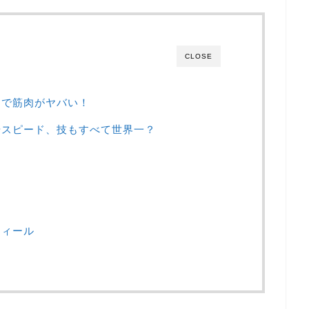
CLOSE
ンで筋肉がヤバい！
やスピード、技もすべて世界一？
フィール