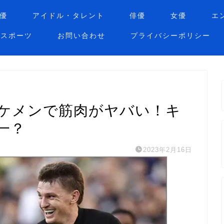
優
アイドル・タレント
俳優
女優
エ
スポーツ
お問い合わせ
プライバシーポリシー
ケメンで筋肉がヤバい！キ
一？
2023年2月16日