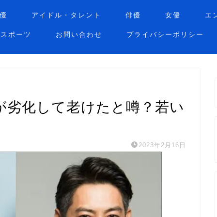
優
アイドル・タレント
俳優
女優
エ
スポーツ
お問い合わせ
プライバシーポリシー
が劣化して老けたと噂？若い
2023年2月16日