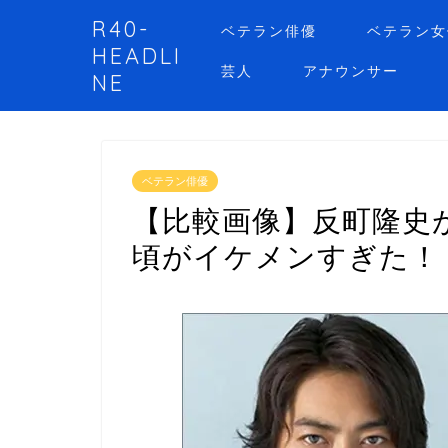
R40-
ベテラン俳優
ベテラン女
HEADLI
芸人
アナウンサー
NE
ベテラン俳優
【比較画像】反町隆史
頃がイケメンすぎた！