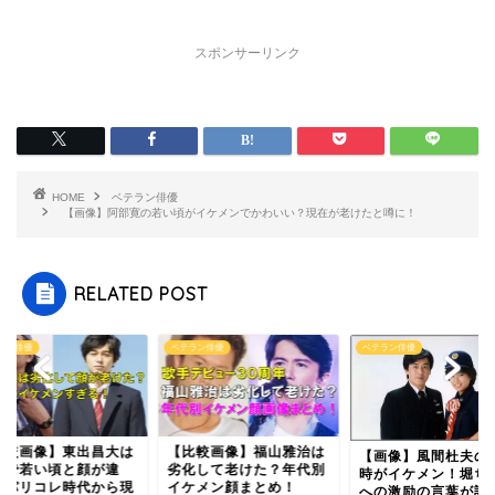
スポンサーリンク
HOME
ベテラン俳優
【画像】阿部寛の若い頃がイケメンでかわいい？現在が老けたと噂に！
RELATED POST
ラン俳優
ベテラン俳優
ベテラン俳優
比較画像】東出昌大は
【比較画像】福山雅治は
【画像】風間杜夫の
化で若い頃と顔が違
劣化して老けた？年代別
時がイケメン！堀ち
？パリコレ時代から現
イケメン顔まとめ！
への激励の言葉が話