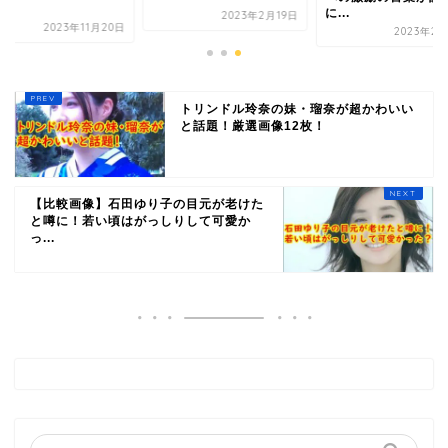
.
に...
2023年2月19日
2023年11月20日
2023年2月
トリンドル玲奈の妹・瑠奈が超かわいい
と話題！厳選画像12枚！
【比較画像】石田ゆり子の目元が老けた
と噂に！若い頃はがっしりして可愛か
っ...