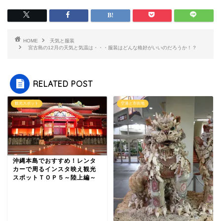
HOME
天気と服装
宮古島の12月の天気と気温は・・・服装はどんな格好がいいのだろうか！？
RELATED POST
観光スポット
空港と市街地
沖縄本島でおすすめ！レンタ
カーで周るインスタ映え観光
スポットＴＯＰ５～陸上編～