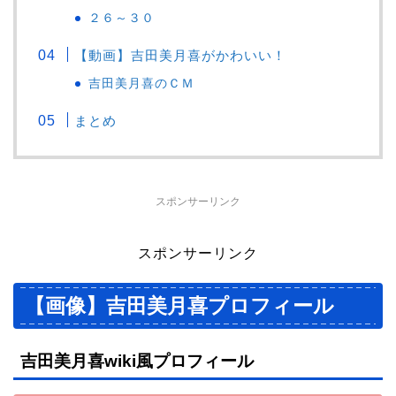
２６～３０
【動画】吉田美月喜がかわいい！
吉田美月喜のＣＭ
まとめ
スポンサーリンク
スポンサーリンク
【画像】吉田美月喜プロフィール
吉田美月喜wiki風プロフィール