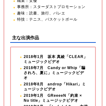
職業：女優
事務所：スターダストプロモーション
趣味：読書、旅行、バレエ
特技：テニス、バスケットボール
主な出演作品
2018年1月 坂本 真綾「CLEAR」
ミュージックビデオ
2018年7月 Candy or Whip「騙
されろ、夏に」ミュージックビデ
オ
2018年8月 androp「Hikari」ミ
ュージックビデオ
2019年1月 GReeeeN「約束 ×
No title」ミュージックビデオ