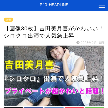
R40-HEADLINE
女優
【画像30枚】吉田美月喜がかわいい！
シロクロ出演で人気急上昇！
2023年2月18日