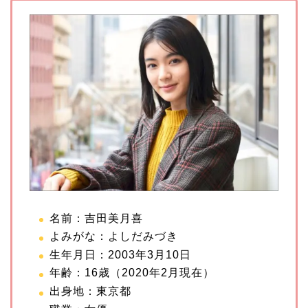
名前：吉田美月喜
よみがな：よしだみづき
生年月日：2003年3月10日
年齢：16歳（2020年2月現在）
出身地：東京都