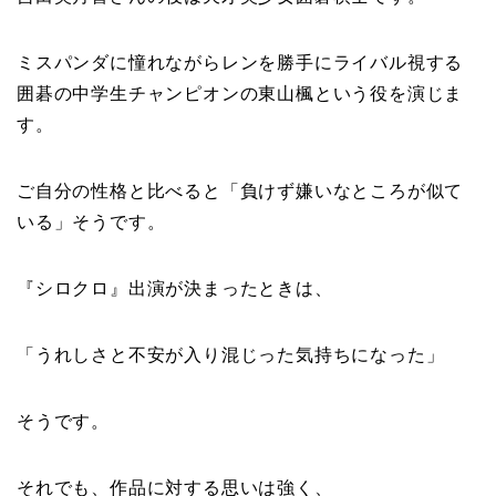
ミスパンダに憧れながらレンを勝手にライバル視する
囲碁の中学生チャンピオンの東山楓という役を演じま
す。
ご自分の性格と比べると「負けず嫌いなところが似て
いる」そうです。
『シロクロ』出演が決まったときは、
「うれしさと不安が入り混じった気持ちになった」
そうです。
それでも、作品に対する思いは強く、