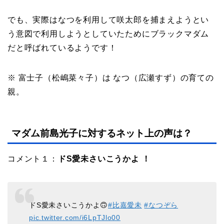
でも、実際はなつを利用して咲太郎を捕まえようとい
う意図で利用しようとしていたためにブラックマダム
だと呼ばれているようです！
※ 富士子（松嶋菜々子）は なつ（広瀬すず）の育ての
親。
マダム前島光子に対するネット上の声は？
コメント１：
ドS愛未さいこうかよ ！
ドS愛未さいこうかよ🙃
#比嘉愛未
#なつぞら
pic.twitter.com/i6LpTJlo00