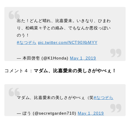
出た！どんど晴れ、比嘉愛未。いきなり、ひまわ
り、松嶋菜々子との絡み、でもなんか悪役っぽい
のう！
#なつぞら
pic.twitter.com/NCT90XbMYY
— 本田啓壱 (@K1Honda)
May 1, 2019
コメント４：
マダム、比嘉愛未の美しさがやべぇ！
マダム、比嘉愛未の美しさがやべぇ（笑
#なつぞら
— ぽう (@secretgarden710)
May 1, 2019