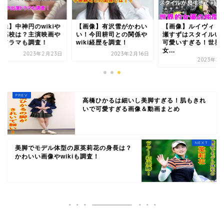
画像】中神円のwikiや
【画像】有沢雪がかわい
【画像】ルイヴィト
身高校は？主演映画や
い！今田耕司との関係や
瀬すずはスタイルい
演ドラマも調査！
wiki経歴を調査！
可愛いすぎる！世界
女...
2023年2月23日
2023年2月16日
2023年2
高橋ひかるは細いし美脚すぎる！肌もきれ
いで可愛すぎる画像＆動画まとめ
美脚でモデル体型の原英莉花の身長は？
かわいい画像やwikiも調査！