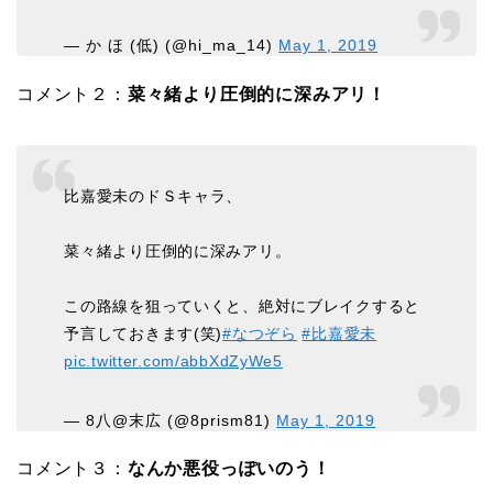
— か ほ (低) (@hi_ma_14)
May 1, 2019
コメント２：
菜々緒より圧倒的に深みアリ！
比嘉愛未のドＳキャラ、
菜々緒より圧倒的に深みアリ。
この路線を狙っていくと、絶対にブレイクすると
予言しておきます(笑)
#なつぞら
#比嘉愛未
pic.twitter.com/abbXdZyWe5
— 8八@末広 (@8prism81)
May 1, 2019
コメント３：
なんか悪役っぽいのう！