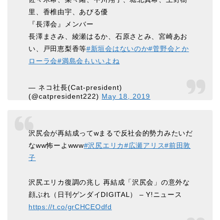
里、香椎由宇、あびる優
『長澤会』メンバー
長澤まさみ、綾瀬はるか、石原さとみ、宮崎あお
い、戸田恵梨香等
#新垣会はないのか
#菅野会とか
ローラ会
#満島会もいいよね
— ネコ社長(Cat-president)
(@catpresident222)
May 18, 2019
沢尻会が再結成ってwまるで反社会的勢力みたいだ
なww怖ーよwww
#沢尻エリカ
#広瀬アリス
#前田敦
子
沢尻エリカ復調の兆し 再結成「沢尻会」の意外な
顔ぶれ（日刊ゲンダイDIGITAL） – Y!ニュース
https://t.co/grCHCEOdfd