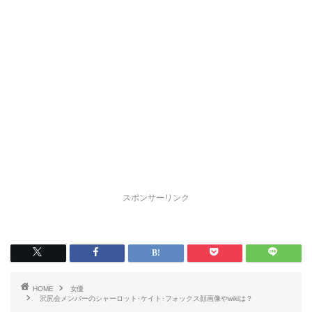
スポンサーリンク
HOME
女優
沢尻会メンバーのシャーロット･ケイト･フォックス顔画像やwikiは？