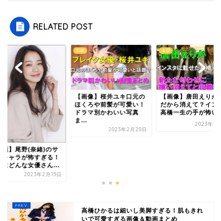
RELATED POST
女優
女優
【画像】桜井ユキ口元の
【画像】唐田えりか
ほくろや前髪が可愛い！
だから消えて？イン
ドラマ別かわいい写真
高橋一生の手が怖い
ま...
2023年2
2023年2月20日
動画】尾野(奈緒)のサ
コキャラが怖すぎる！
当はどんな女優さん...
2023年2月15日
高橋ひかるは細いし美脚すぎる！肌もきれ
いで可愛すぎる画像＆動画まとめ