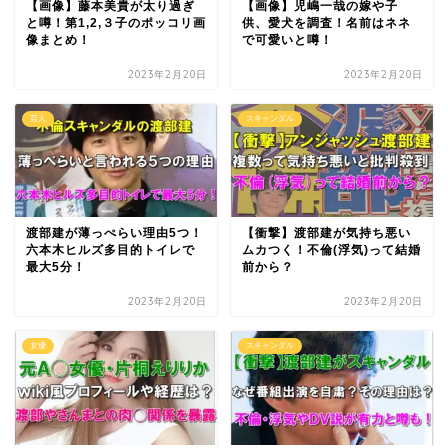
【画像】藤本美貴が太り過ぎ
【画像】児嶋一哉の嫁や子
と噂！第1,2,３子のポッコリ画
供、愛犬を調査！名前はネネ
像まとめ！
で可愛いと噂！
2023年2月20日
2023年2月20日
芸人
スキャンダル
渡部建が薄っぺらい理由5つ！
【衝撃】渡部建が気持ち悪い
六本木ヒルズ多目的トイレで
ムカつく！不倫(浮気)って結婚
最大5分！
前から？
2023年2月20日
2023年2月20日
女優
スキャンダル