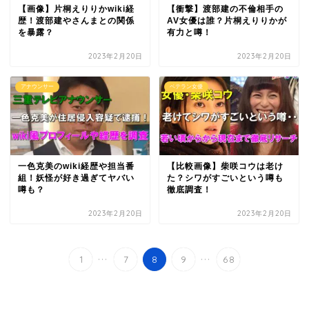
【画像】片桐えりりかwiki経
【衝撃】渡部建の不倫相手の
歴！渡部建やさんまとの関係
AV女優は誰？片桐えりりかが
を暴露？
有力と噂！
2023年2月20日
2023年2月20日
アナウンサー
ベテラン女優
一色克美のwiki経歴や担当番
【比較画像】柴咲コウは老け
組！妖怪が好き過ぎてヤバい
た？シワがすごいという噂も
噂も？
徹底調査！
2023年2月20日
2023年2月20日
...
...
1
7
8
9
68