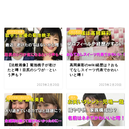
ベテラン女優
エンタメ
【比較画像】菊池桃子が老け
高岡麻彩のwiki経歴は？おも
たと噂！目尻のシワが･･とい
てなしスイーツ代表でかわい
う声も？
いと噂！
2023年2月20日
2023年2月20日
アイドル・タレント
芸人