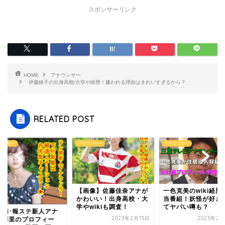
スポンサーリンク
HOME
アナウンサー
伊藤綾子の出身高校/大学や経歴！嫌われる理由はきれいすぎるから？
RELATED POST
ウンサー
アナウンサー
アナウンサー
画像】佐藤佳奈アナが
一色克美のwiki経歴や担
わいい！出身高校・大
当番組！妖怪が好き過ぎ
wikiも調査！
てヤバい噂も？
テレ朝･報ステ新人
2023年2月15日
2023年2月20日
下村彩里のプロフィ