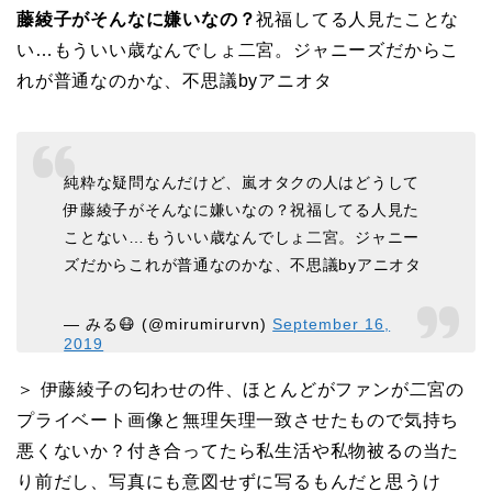
藤綾子がそんなに嫌いなの？
祝福してる人見たことな
い…もういい歳なんでしょ二宮。ジャニーズだからこ
れが普通なのかな、不思議byアニオタ
純粋な疑問なんだけど、嵐オタクの人はどうして
伊藤綾子がそんなに嫌いなの？祝福してる人見た
ことない…もういい歳なんでしょ二宮。ジャニー
ズだからこれが普通なのかな、不思議byアニオタ
— みる😷 (@mirumirurvn)
September 16,
2019
＞ 伊藤綾子の匂わせの件、ほとんどがファンが二宮の
プライベート画像と無理矢理一致させたもので気持ち
悪くないか？付き合ってたら私生活や私物被るの当た
り前だし、写真にも意図せずに写るもんだと思うけ