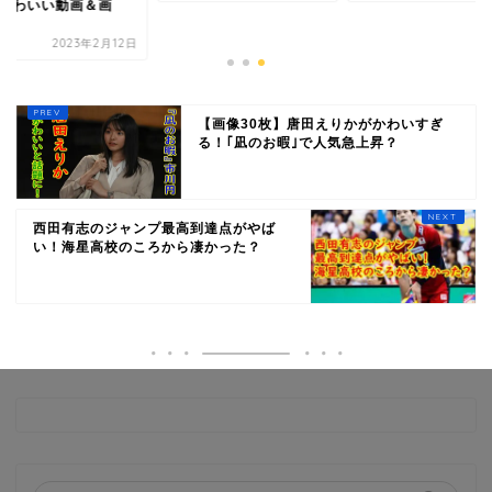
ル･かわいい動画＆
像！
2023年2月
【画像30枚】唐田えりかがかわいすぎ
る！｢凪のお暇｣で人気急上昇？
西田有志のジャンプ最高到達点がやば
い！海星高校のころから凄かった？