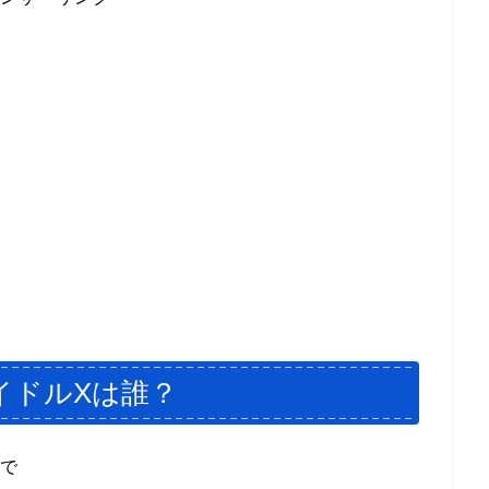
イドルXは誰？
」で