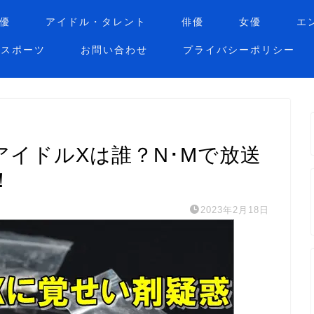
優
アイドル・タレント
俳優
女優
エ
スポーツ
お問い合わせ
プライバシーポリシー
イドルXは誰？N･Mで放送
！
2023年2月18日