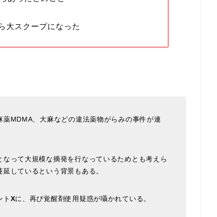
ら大スクープになった
麻薬MDMA、大麻などの違法薬物がらみの事件が連
なって大規模な摘発を行なっているためとも考えら
蔓延しているという背景もある。
ント
X
に、再び覚醒剤使用疑惑が囁かれている。