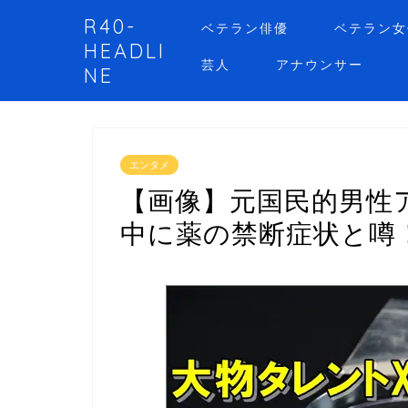
R40-
ベテラン俳優
ベテラン女
HEADLI
芸人
アナウンサー
NE
エンタメ
【画像】元国民的男性ア
中に薬の禁断症状と噂