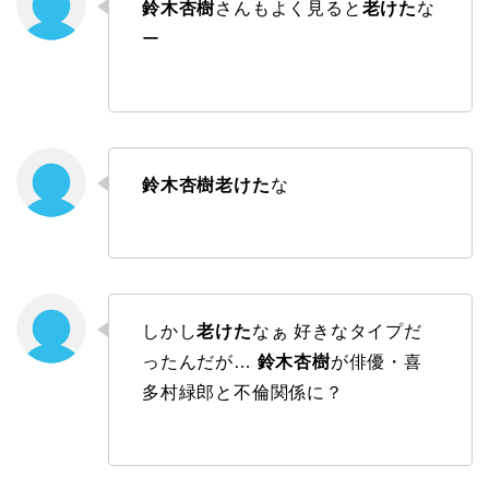
鈴木杏樹
さんもよく見ると
老けた
な
ー
鈴木杏樹老けた
な
しかし
老けた
なぁ 好きなタイプだ
ったんだが…
鈴木杏樹
が俳優・喜
多村緑郎と不倫関係に？