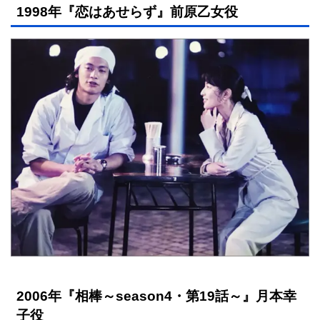
1998年『恋はあせらず』前原乙女役
2006年『相棒～season4・第19話～』月本幸
子役