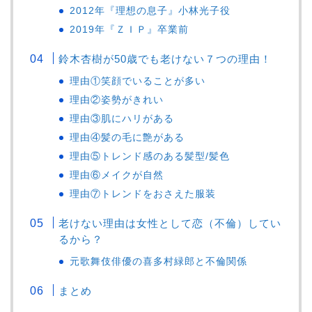
2012年『理想の息子』小林光子役
2019年『ＺＩＰ』卒業前
鈴木杏樹が50歳でも老けない７つの理由！
理由①笑顔でいることが多い
理由②姿勢がきれい
理由③肌にハリがある
理由④髪の毛に艶がある
理由⑤トレンド感のある髪型/髪色
理由⑥メイクが自然
理由⑦トレンドをおさえた服装
老けない理由は女性として恋（不倫）してい
るから？
元歌舞伎俳優の喜多村緑郎と不倫関係
まとめ