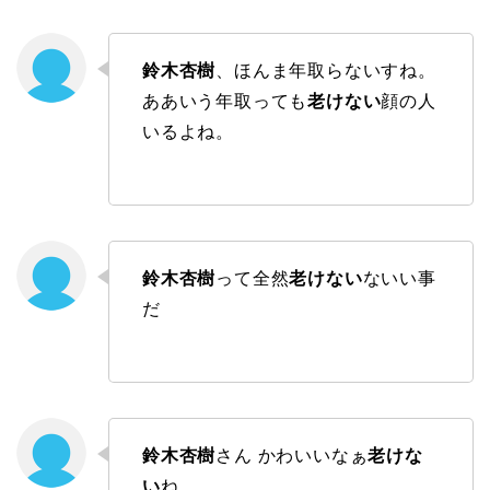
鈴木杏樹
、ほんま年取らないすね。
ああいう年取っても
老けない
顔の人
いるよね。
鈴木杏樹
って全然
老けない
ないい事
だ
鈴木杏樹
さん かわいいなぁ
老けな
い
ね