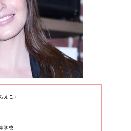
ちえこ）
等学校