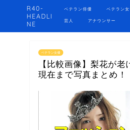
R40-
ベテラン俳優
ベテラン女
HEADLI
芸人
アナウンサー
NE
ベテラン女優
【比較画像】梨花が老
現在まで写真まとめ！