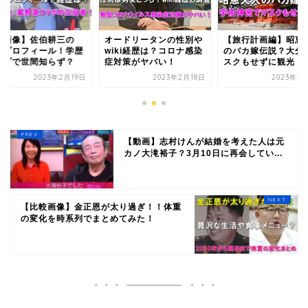
顔画像】佐伯耕三の
オードリータンの性別や
【旅行計画編】昭恵
ikiプロフィール！学歴
wiki経歴は？コロナ感染
のバカ嫁伝説？大分
ップで世間知らず？
症対策がヤバい！
スクもせずに観光！
2023年2月19日
2023年2月18日
2023年2
【動画】志村けんが結婚を考えた人は元
カノ大滝裕子？3月10日に再会してい...
【比較画像】金正恩が太り過ぎ！！体重
の変化を時系列でまとめてみた！